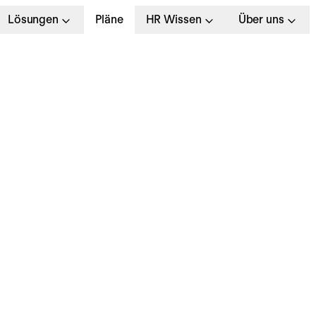
Lösungen
Pläne
HR Wissen
Über uns
rbeitsrecht Gesetze: 
ichtigsten Arbeitsge
n Deutschland