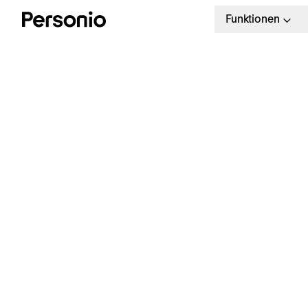
Funktionen
A
w
i
Lernen Sie Personio kennen