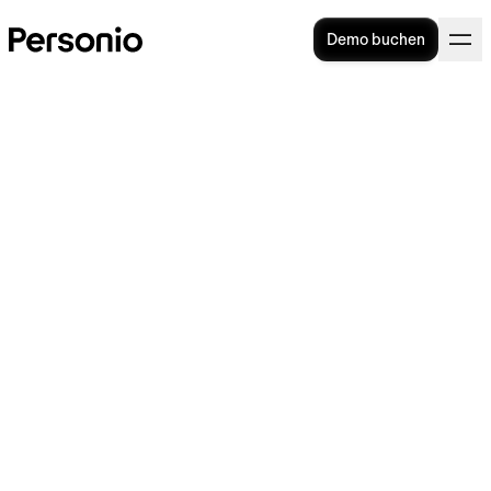
Demo buchen
Urlaubsanspruch und
Beschäftigungsverbot: Alle
Infos