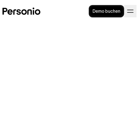
Demo buchen
Schnelle und einfache
Implementierung von
Personio
In der Implementierungsphase bereiten Sie
Ihre vorhandenen Mitarbeiterdaten zum
Import vor und konfigurieren Ihr Konto nach
unseren branchenführenden
Einrichtungsstandards. Indem Sie Ihre
Prozesse in Personio abbilden, werden Sie
sehr schnell zu einem sicheren
Produktexperten und können in Zukunft
Anpassungen problemlos vornehmen.