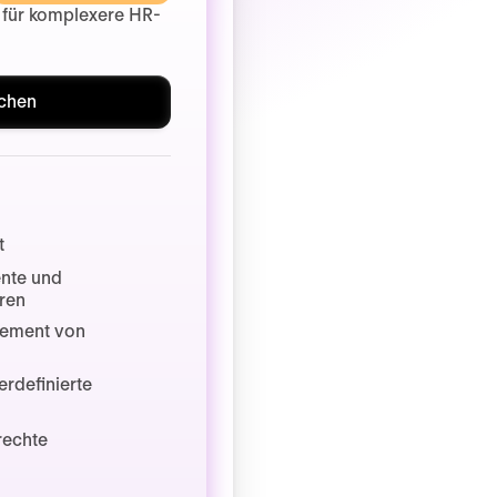
 für komplexere HR-
chen
t
nte und
uren
ement von
erdefinierte
rechte