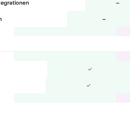
tegrationen
–
n
–