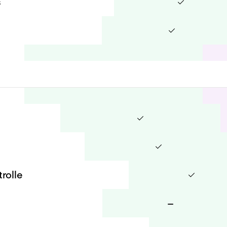
s
rolle
–