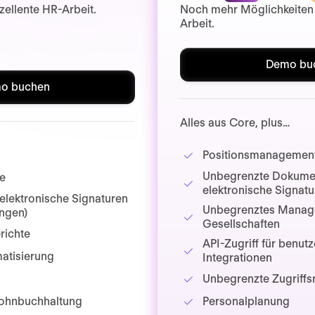
zellente HR-Arbeit.
Noch mehr Möglichkeiten
Arbeit.
Demo bu
o buchen
Alles aus Core, plus…
Positionsmanagemen
Unbegrenzte Dokume
le
elektronische Signat
lektronische Signaturen
Unbegrenztes Manag
ungen)
Gesellschaften
richte
API-Zugriff für benutz
atisierung
Integrationen
Unbegrenzte Zugriffs
Lohnbuchhaltung
Personalplanung