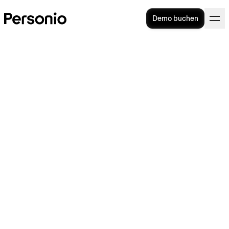
Demo buchen
Onboarding: Die Checkliste
für den optimalen Prozess
Onboarding ist der Prozess der Einarbeitung