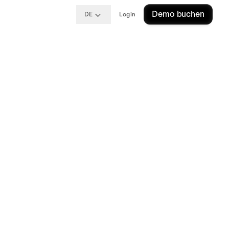
Demo buchen
DE
Login