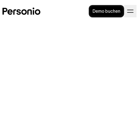
Demo buchen
Arbeitgeberbescheinigung:
Wann wird welche benötigt?
Arbeitgeber müssen für viele verschiedene