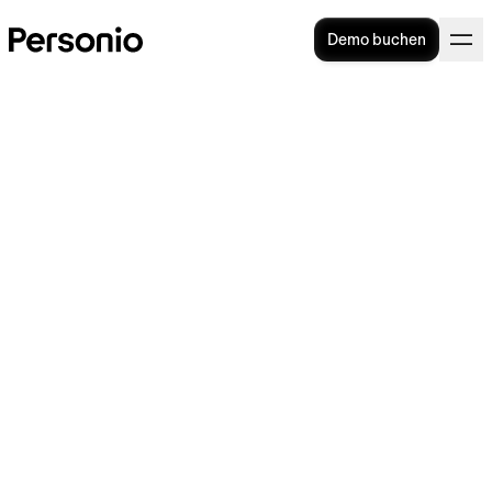
Demo buchen
Was ist ein
Aufhebungsvertrag?
Wenn Arbeitgeber und -nehmer sich trennen,