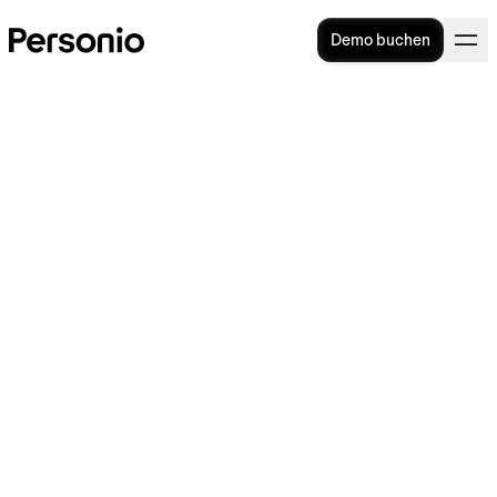
Demo buchen
Arbeitszeitkonto führen: So
machen Sie es richtig
Ein Arbeitszeitkonto unterstützt Sie dabei,