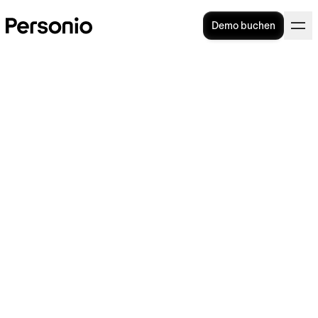
Demo buchen
Corporate Benefits: Die
besten Mitarbeiterangebote
2025