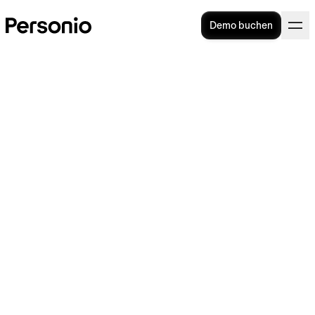
Demo buchen
Personalstruktur: Strategien,
Kennzahlen und Technologie
Die Personalstruktur eines Unternehmens