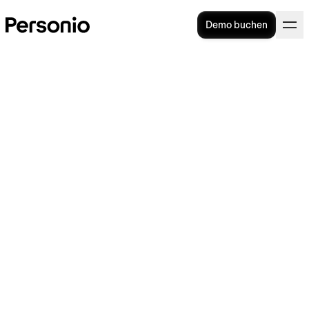
Demo buchen
Jahresgespräch: So wird es
zum effektiven
Entwicklungsinstrument
Zwei Mitarbeiter (einer von hinten) im Co-Working