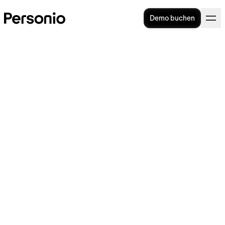
Demo buchen
Hard Skills: Definition und
Beispiele
Auch wenn Soft Skills bei