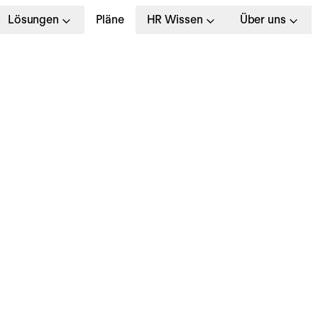
Lösungen
Pläne
HR Wissen
Über uns
entoring: Definition,
orteile & 6 effektive 