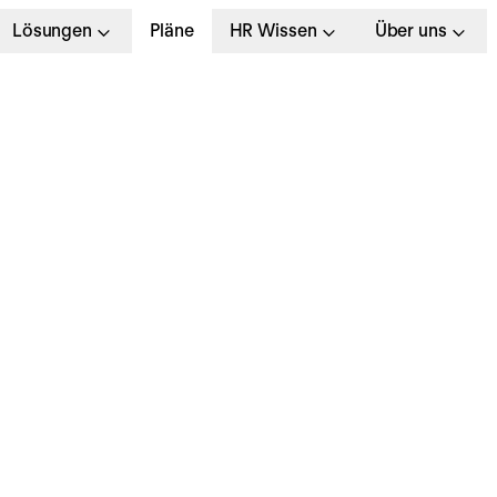
Lösungen
Pläne
HR Wissen
Über uns
ernarbeitszeit – Vorte
inführung, Verstöße