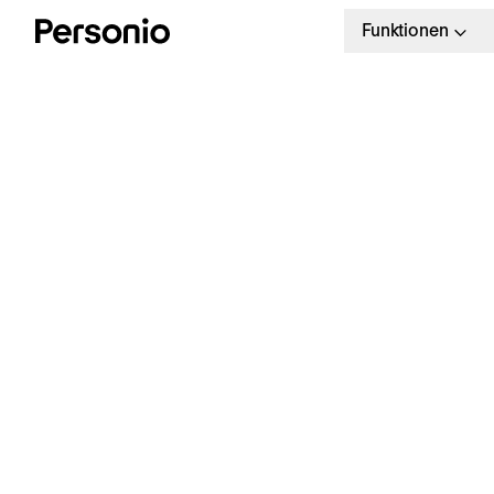
Funktionen
K
E
14 Tage kostenlos
Arbeitszeiten einfach und