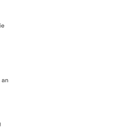
ie
 an
g