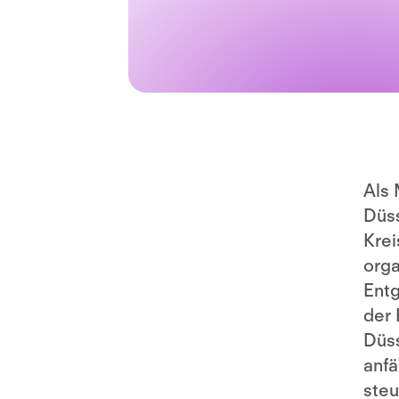
Als 
Düss
Krei
orga
Entg
der 
Düss
anfä
steu