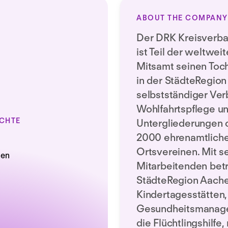
ABOUT THE COMPANY
Der DRK Kreisverba
ist Teil der weltwe
Mitsamt seinen Toch
in der StädteRegion
selbstständiger Ver
Wohlfahrtspflege un
CHTE
Untergliederungen c
2000 ehrenamtliche 
Ortsvereinen. Mit s
Mitarbeitenden betr
StädteRegion Aachen
Kindertagesstätten,
Gesundheitsmanage
die Flüchtlingshilf