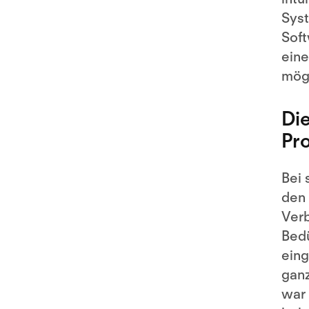
Syst
Soft
eine
mögl
Die
Pro
Bei 
den 
Verb
Bedü
eing
ganz
war 