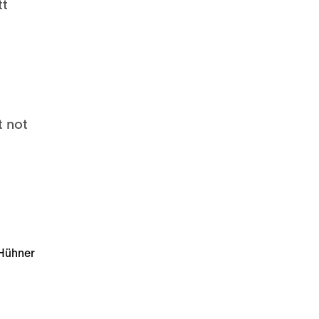
tt
t not