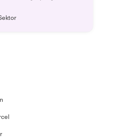
Sektor
In
rcel
r