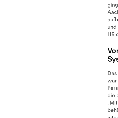
ging
Aach
aufb
und 
HR q
Vo
Sy
Das 
war 
Pers
die 
„Mit
behä
intu