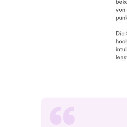
beko
von 
punk
Die 
hoch
intu
leas