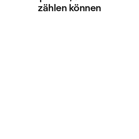
zählen können
24.000+
Erfolgreich umgesetzte Professional Services
60+
Erfahrene Spezialist:innen in ganz Europa
70+
Kostenlose Schulungen inklusive
16000+
Personio Kund:innen