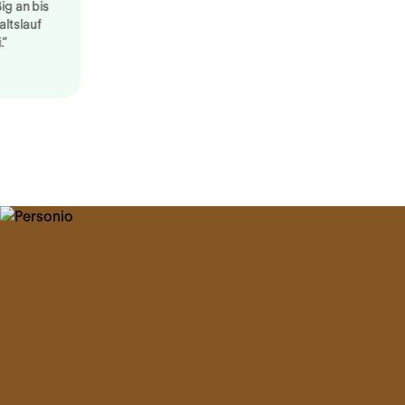
 an bis
slauf