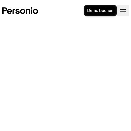
Demo buchen
HR-BLOG
>
HR ALS UNTERNEHMENSMOTOR
10. Juni 2026
Warum Zugriffsrechte für
sichere, skalierbare HR und
KI unverzichtbar sind