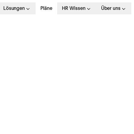
Lösungen
Pläne
HR Wissen
Über uns
ewerbungsprozess –
r perfekt gelingt