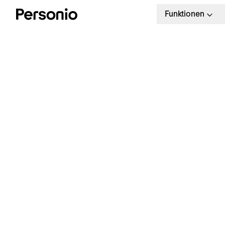
Funktionen
B
e
14 Tage kostenlos
Schneller die richtigen