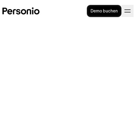
Demo buchen
Elektronische Signatur: die 5
wichtigsten Fakten
Die elektronische Signatur versetzt