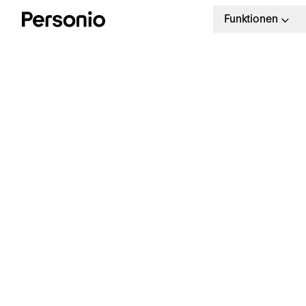
Funktionen
D
D
B
Kostenloser Leitfaden