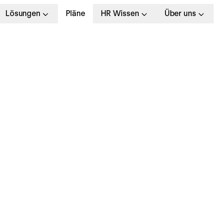
Lösungen
Pläne
HR Wissen
Über uns
igitalisierungsstrateg
efinition, Entwicklung
eispiele