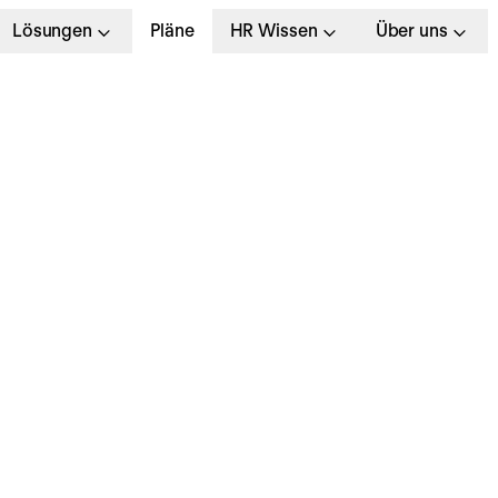
Lösungen
Pläne
HR Wissen
Über uns
iensthandy: Was mü
rbeitgeber beachten