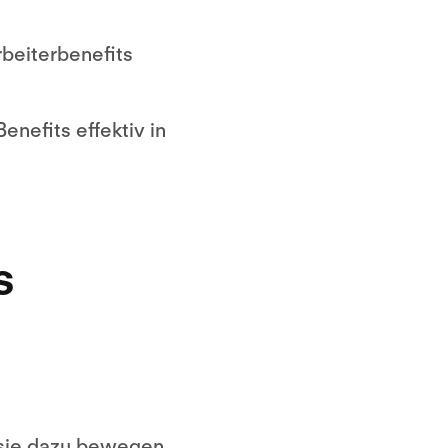
rbeiterbenefits
enefits effektiv in
s
 sie dazu bewegen,