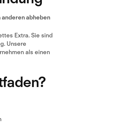
on anderen abheben
ttes Extra. Sie sind
g. Unsere
ernehmen als einen
itfaden?
n