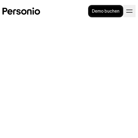
Demo buchen
Cultural Fit: Definition,
Voraussetzungen, Messung
+ Interviewfragen