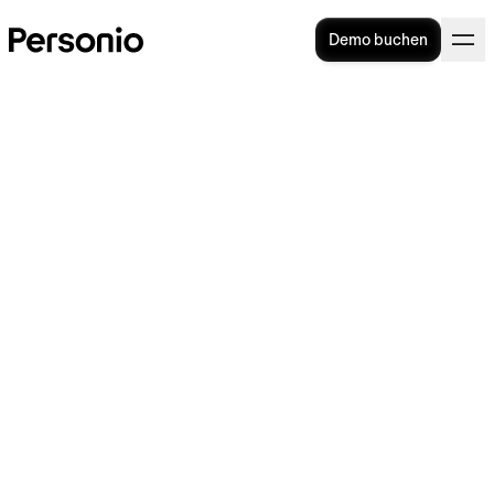
Demo buchen
Einladung zum
Vorstellungsgespräch: Tipps,
Formulierungen + Vorlage
Vorstellungsgespräch