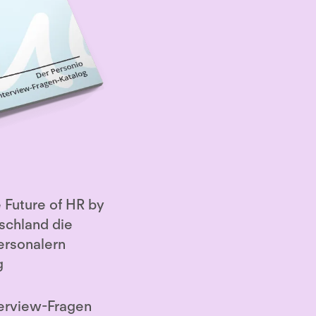
 Future of HR by
schland die
ersonalern
g
terview-Fragen