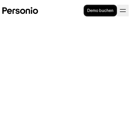
Demo buchen
HR-BLOG
>
TALENTE GEWINNEN
13. Januar 2022
Einstellungsprozess: Top-
Positionen 40 % schneller
besetzen