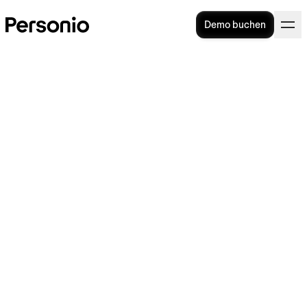
Demo buchen
Selbstkompetenz im
Unternehmen entwickeln: So
geht’s