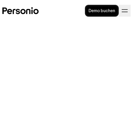
Demo buchen
Teambuilding: Ideen, Spiele
& Maßnahmen
Teambuilding ist wichtig für Unternehmen, da