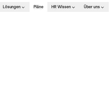
Lösungen
Pläne
HR Wissen
Über uns
ochschulmarketing:
nsere Erfolgstipps für