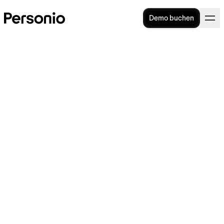
Demo buchen
Feedback geben: Methoden,
Regeln & Beispiele
Zwei Mitarbeiterinnen im Feedbackgespräch.