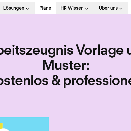
Lösungen
Pläne
HR Wissen
Über uns
beitszeugnis Vorlage 
Muster
:
ostenlos & professione