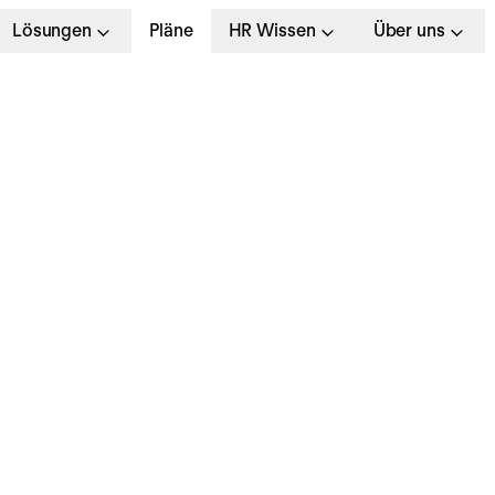
Lösungen
Pläne
HR Wissen
Über uns
teuerfreie
rbeitgeberzuschüss