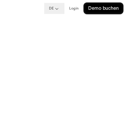
Demo buchen
DE
Login