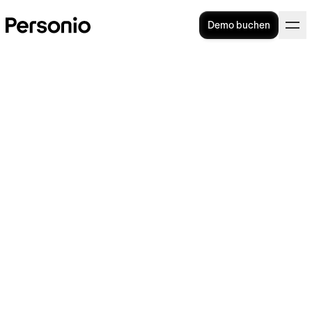
Demo buchen
Agile Methoden: Erklärung
und Überblick
In einer turbulenten und kurzlebigen