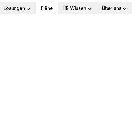
Lösungen
Pläne
HR Wissen
Über uns
Wir benötigen
diesen S
te
Dieser Inhalt darf aufgru
offengelegt w
er
Mehr Infor