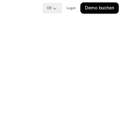
Demo buchen
DE
Login
 Ihre Zustimmung, um
ervice zu laden!
nd von Trackern, die dem Besucher nicht
erden, nicht geladen werden.
mation
Akzeptieren