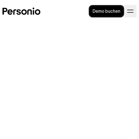
Demo buchen
18. März 2025
Internationales Recruiting
vereinfachen: Personio
kooperiert mit Remote und
führt integrierten Employer of
Record Service ein