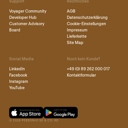
Support
Rechtliches
Voyager Community
AGB
Developer Hub
Datenschutzerklärung
Customer Advisory
Cookie-Einstellungen
Board
Impressum
Lieferkette
Site Map
Social Media
Noch kein Kunde?
LinkedIn
+49 (0) 89 262 000 017
Facebook
Kontaktformular
Instagram
YouTube
©
2026
PERSONIO SE & CO. KG