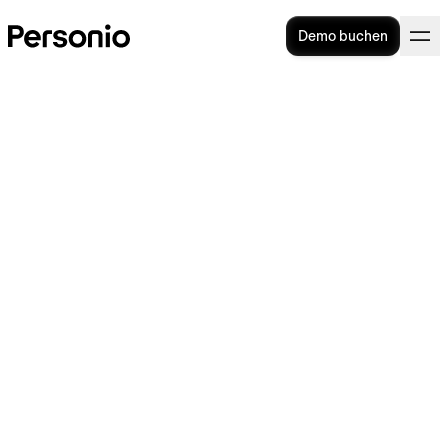
Demo buchen
10. Oktober 2023
Erste Echtzeit-Lösung für die
Lohnabrechnung: Personio
Payroll ermöglicht KMUs bis
zu 85 % Zeitersparnis