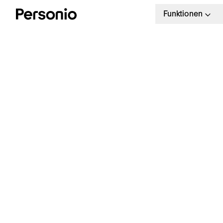
Funktionen
10.
P
I
e
C
Personio Payroll
d
Mehr Zeit und weniger Fehler