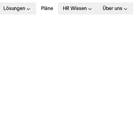
Lösungen
Pläne
HR Wissen
Über uns
 April 2024
ersonio Payroll erhält
TSG-Zertifizierung un
rfüllt höchste
ompliance-Standards
er Lohn- und