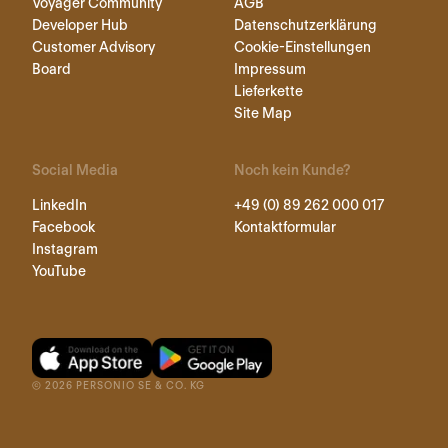
Voyager Community
AGB
Developer Hub
Datenschutzerklärung
Customer Advisory
Cookie-Einstellungen
Board
Impressum
Lieferkette
Site Map
Social Media
Noch kein Kunde?
LinkedIn
+49 (0) 89 262 000 017
Facebook
Kontaktformular
Instagram
YouTube
©
2026
PERSONIO SE & CO. KG