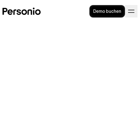
Demo buchen
Kann KI Führungskräfte
ersetzen?
Wir benötigen Ihre Zustimmung,
um diesen Service zu laden!
Dieser Inhalt darf aufgrund von Trackern, die dem
Besucher nicht offengelegt werden, nicht
geladen werden.
Mehr Information
Akzeptieren
Überall wo's Podcasts gibt