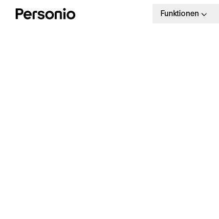
Funktionen
Macht uns die
reformierte
Wochenarbeits
krank?