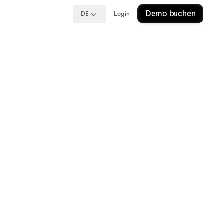
Demo buchen
DE
Login
 Ihre Zustimmung, um
ervice zu laden!
nd von Trackern, die dem Besucher nicht
erden, nicht geladen werden.
mation
Akzeptieren