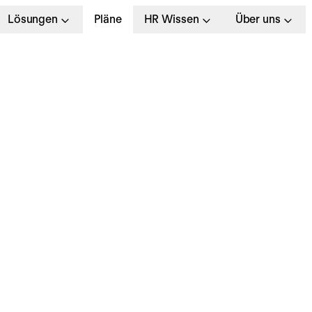
Lösungen
Pläne
HR Wissen
Über uns
Wir benötigen
diesen S
Dieser Inhalt darf aufgru
offengelegt w
Mehr Infor
zeit