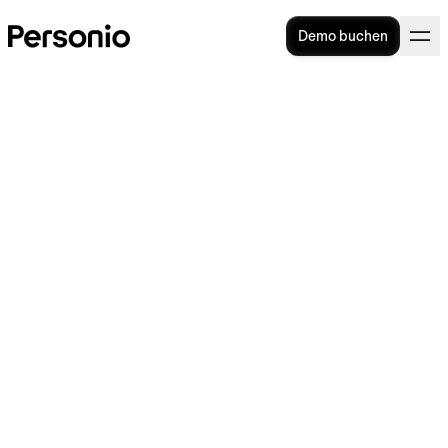
Demo buchen
Tantiemen: Bedeutung,
Berechnung, Vorteile,
Beispiel
Laut einer Untersuchung
des
Bundesministeriums für Arbeit und Soziales
zum Thema
Arbeitsqualität und
wirtschaftlicher Erfolg
setzen etwa 60
Prozent aller befragten Unternehmen
variable Vergütungssysteme wie etwa
Tantiemen ein. Da sich diese am
Gesamterfolg eines Unternehmens
bemessen
, zielen sie unmittelbar auf eine