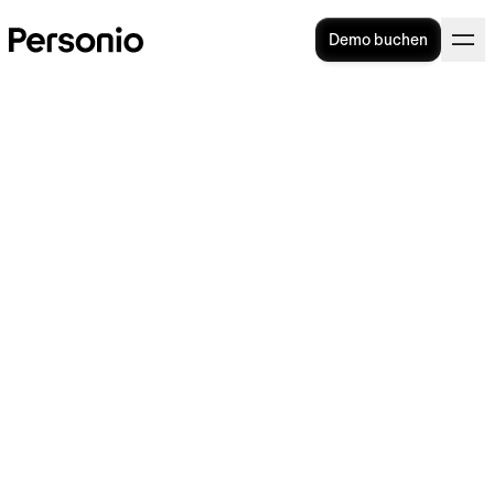
Demo buchen
Arbeiten trotz
Krankschreibung: Was ist
erlaubt?