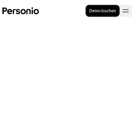
Demo buchen
HR-Blog
Hier finden Sie nützliche Infos zu Recruiting
und HR-Management: Tipps, Checklisten und
Analysen, mit denen Sie noch einfacher
Mitarbeiter finden, entwickeln und binden
können.
Kategorien
Talente
Mitarbeiter
HR als
Alle
gewinnen
im Fokus
Unternehmen