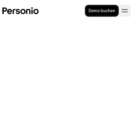
Demo buchen
Onboarding-Mappe: Alles
was Sie wissen müssen
Ein
strukturiertes und durchdachtes