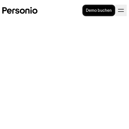
Demo buchen
Arbeitnehmerdatenschutz:
Definition, Rechte, Sicherheit
Wenn es um die
personenbezogenen Daten