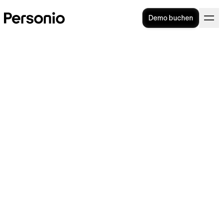
Demo buchen
HR-BLOG
>
MITARBEITER IM FOKUS
12. März 2021
Der ideale erste Arbeitstag:
10 Schritte zu einem
erfolgreichen Onboarding