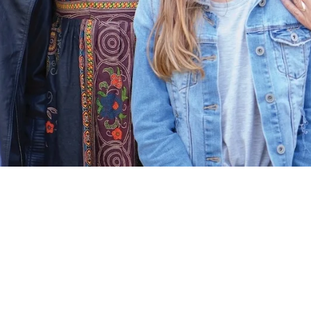
3
3
r
Standorte in München
HR-Mi