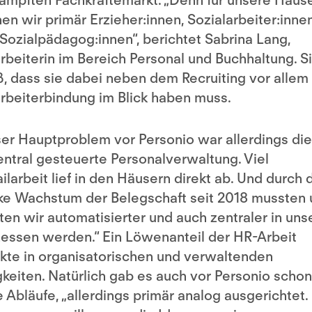
mpften Fachkräftemarkt. „Denn für unsere Häus
en wir primär Erzieher:innen, Sozialarbeiter:inne
Sozialpädagog:innen“, berichtet Sabrina Lang,
rbeiterin im Bereich Personal und Buchhaltung. S
, dass sie dabei neben dem Recruiting vor allem
rbeiterbindung im Blick haben muss.
er Hauptproblem vor Personio war allerdings die
ntral gesteuerte Personalverwaltung. Viel
ilarbeit lief in den Häusern direkt ab. Und durch 
ke Wachstum der Belegschaft seit 2018 mussten
ten wir automatisierter und auch zentraler in uns
essen werden.“ Ein Löwenanteil der HR-Arbeit
kte in organisatorischen und verwaltenden
gkeiten. Natürlich gab es auch vor Personio schon
e Abläufe, „allerdings primär analog ausgerichtet.