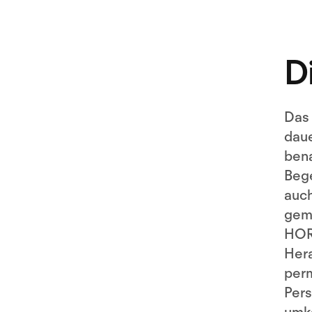
D
Das
daue
bena
Bege
auch
gem
HOR
Hera
perm
Pers