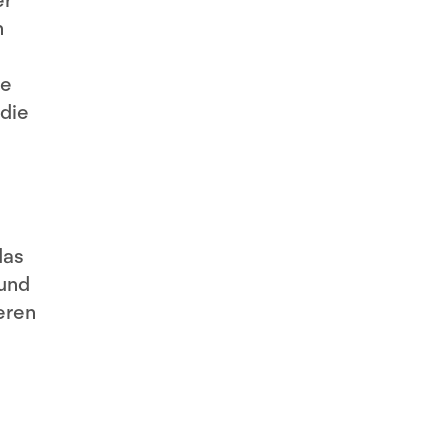
er
n
ie
 die
das
 und
eren