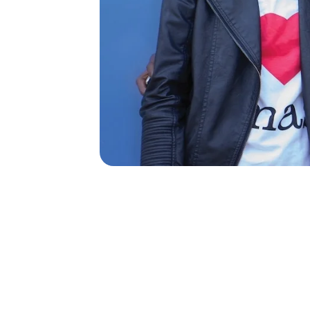
56
56
Mitarbeite