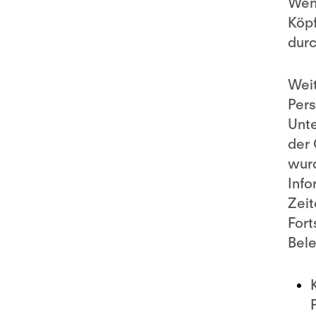
Wenn
Köpf
durc
Weit
Pers
Unte
der 
wurd
Info
Zeit
Fort
Bele