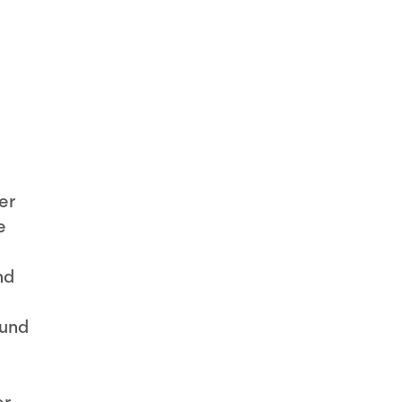
er
e
nd
 und