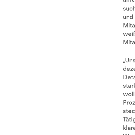
umkä
such
und 
Mita
weiß
Mita
„Uns
deze
Deta
star
woll
Proz
stec
Täti
klar